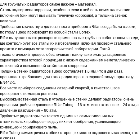
Для трубчатых радиаторов самое важное – материал.
Сталь подвержена коррозии, особенно если в ней есть неметаллические
включения (они могут вызывать точечную коррозию), а толщина стенок
невелика.
Требования к качеству и долговечности приборов в Rifar всегда были высоки,
поэтому Tubog производят из особой стали Correx.
Rifar выпускает электросварные прямошовные трубы на собственном заводе,
где контролирует все этапы их изготовления, включая проверку стального
проката с помощью металлографической лаборатории. Такой
технологический процесс обеспечивает наилучшие эксплуатационные
характеристики готовой продукции с низким содержанием неметаллических
включений и повышенной стойкостью к коррозии.
Толщина стенки радиаторов Tubog составляет 1,6 мм, что в два раза
превышает требования для таких радиаторов по европейскому нормативу
EN442-1.
Все части приборов соединены лазерной сваркой, а качество швов
проверяют с помощью рентгена.
Высококачественная сталь и утолщённые стенки делают радиаторы очень
прочными: рабочее давление Rifar Tubog – 16 атм, испытательное – 24 атм, а
давление разрушения – 80 атм.
Трубчатые радиаторы считаются одними из самых гигиеничных
отопительных приборов – ведь у них нет оребрения, усиливающего
конвекцию и собирающего пыль.
Rifar Tubog симметричны с обеих сторон, их можно подключать как слева, так
и справа.