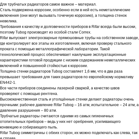
Для трубчатых радиаторов самое важное – материал.
Сталь подвержена коррозии, особенно если в ней есть неметаллические
включения (они могут вызывать точечную коррозию), а толщина стенок
невелика.
Требования к качеству и долговечности приборов в Rifar всегда были высоки,
поэтому Tubog производят из особой стали Correx.
Rifar выпускает электросварные прямошовные трубы на собственном заводе,
где контролирует все этапы их изготовления, включая проверку стального
проката с помощью металлографической лаборатории. Такой
технологический процесс обеспечивает наилучшие эксплуатационные
характеристики готовой продукции с низким содержанием неметаллических
включений и повышенной стойкостью к коррозии.
Толщина стенки радиаторов Tubog составляет 1,6 мм, что в два раза
превышает требования для таких радиаторов по европейскому нормативу
EN442-1.
Все части приборов соединены лазерной сваркой, а качество швов
проверяют с помощью рентгена.
Высококачественная сталь и утолщённые стенки делают радиаторы очень
прочными: рабочее давление Rifar Tubog – 16 атм, испытательное – 24 атм, а
давление разрушения – 80 атм.
Трубчатые радиаторы считаются одними из самых гигиеничных
отопительных приборов – ведь у них нет оребрения, усиливающего
конвекцию и собирающего пыль.
Rifar Tubog симметричны с обеих сторон, их можно подключать как слева, так
и справа.