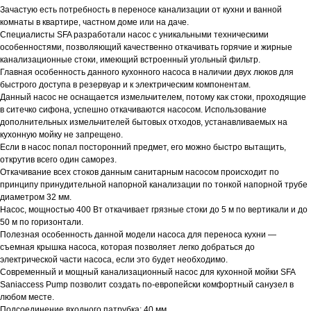
Зачастую есть потребность в переносе канализации от кухни и ванной
комнаты в квартире, частном доме или на даче.
Специалисты SFA разработали насос с уникальными техническими
особенностями, позволяющий качественно откачивать горячие и жирные
канализационные стоки, имеющий встроенный угольный фильтр.
Главная особенность данного кухонного насоса в наличии двух люков для
быстрого доступа в резервуар и к электрическим компонентам.
Данный насос не оснащается измельчителем, потому как стоки, проходящие
в ситечко сифона, успешно откачиваются насосом. Использование
дополнительных измельчителей бытовых отходов, устанавливаемых на
кухонную мойку не запрещено.
Если в насос попал посторонний предмет, его можно быстро вытащить,
открутив всего один саморез.
Откачивание всех стоков данным санитарным насосом происходит по
принципу принудительной напорной канализации по тонкой напорной трубе
диаметром 32 мм.
Насос, мощностью 400 Вт откачивает грязные стоки до 5 м по вертикали и до
50 м по горизонтали.
Полезная особенность данной модели насоса для переноса кухни —
съемная крышка насоса, которая позволяет легко добраться до
электрической части насоса, если это будет необходимо.
Современный и мощный канализационный насос для кухонной мойки SFA
Saniaccess Pump позволит создать по-европейски комфортный санузел в
любом месте.
Подсоединение входного патрубка: 40 мм.