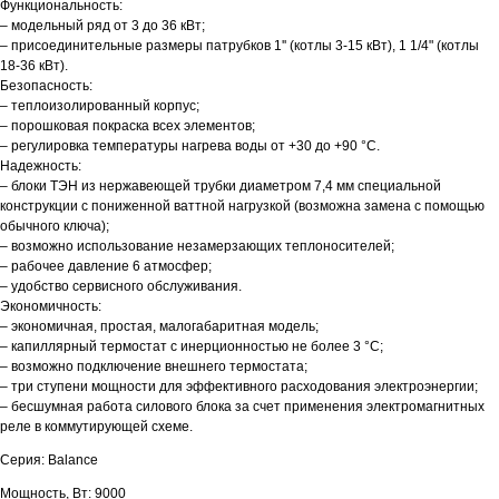
Функциональность:
– модельный ряд от 3 до 36 кВт;
– присоединительные размеры патрубков 1'' (котлы 3-15 кВт), 1 1/4" (котлы
18-36 кВт).
Безопасность:
– теплоизолированный корпус;
– порошковая покраска всех элементов;
– регулировка температуры нагрева воды от +30 до +90 °С.
Надежность:
– блоки ТЭН из нержавеющей трубки диаметром 7,4 мм специальной
конструкции с пониженной ваттной нагрузкой (возможна замена с помощью
обычного ключа);
– возможно использование незамерзающих теплоносителей;
– рабочее давление 6 атмосфер;
– удобство сервисного обслуживания.
Экономичность:
– экономичная, простая, малогабаритная модель;
– капиллярный термостат с инерционностью не более 3 °C;
– возможно подключение внешнего термостата;
– три ступени мощности для эффективного расходования электроэнергии;
– бесшумная работа силового блока за счет применения электромагнитных
реле в коммутирующей схеме.
Серия: Balance
Мощность, Вт: 9000