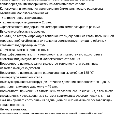
теплопередающих поверхностей из алюминиевого сплава.
Конструкция и технология изготовления биметаллического радиатора
отопления Monolit обеспечивают:
- долговечность эксплуатации;
- гарантию производителя – 25 лет.
Эффективность поддержания комфортного температурного режима.
Высокую стойкость к коррозии.
Каналы, по которым проходит теплоноситель, сделаны из стали повышенной
коррозионной стойкости, а их толщина соответствует толщине обычных
стальных водопроводных труб.
Отсутствие межсекционных стыков.
Индифферентность к типу теплоносителя и качеству его подготовки в
системах индивидуального и коллективного отопления.
Возможность использования в качестве теплоносителя различных
незамерзающих жидкостей.
Возможность использования радиатора при высокой (до 135 °С)
температуре теплоносителя.
Высокую прочность конструкции. Рабочее давление теплоносителя – до 30
атм; испытательное давление – 45 атм.
Возможность применения в помещениях различного назначения, в том числе
в медицинских учреждениях, в детских дошкольных учреждениях и т. д. – за
счет наилучшего соотношения радиационной и конвективной составляющей
теплового потока.
Легкость монтажа.
Нет необходимости установки переходников с левой и правой резьбой.