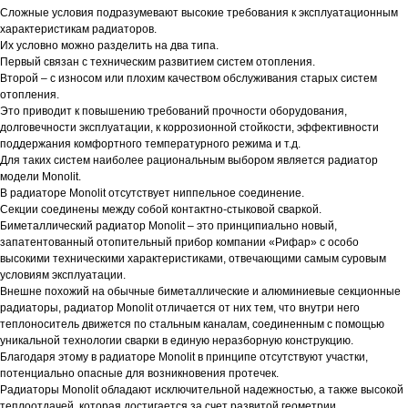
Сложные условия подразумевают высокие требования к эксплуатационным
характеристикам радиаторов.
Их условно можно разделить на два типа.
Первый связан с техническим развитием систем отопления.
Второй – с износом или плохим качеством обслуживания старых систем
отопления.
Это приводит к повышению требований прочности оборудования,
долговечности эксплуатации, к коррозионной стойкости, эффективности
поддержания комфортного температурного режима и т.д.
Для таких систем наиболее рациональным выбором является радиатор
модели Monolit.
В радиаторе Monolit отсутствует ниппельное соединение.
Секции соединены между собой контактно-стыковой сваркой.
Биметаллический радиатор Monolit – это принципиально новый,
запатентованный отопительный прибор компании «Рифар» с особо
высокими техническими характеристиками, отвечающими самым суровым
условиям эксплуатации.
Внешне похожий на обычные биметаллические и алюминиевые секционные
радиаторы, радиатор Monolit отличается от них тем, что внутри него
теплоноситель движется по стальным каналам, соединенным с помощью
уникальной технологии сварки в единую неразборную конструкцию.
Благодаря этому в радиаторе Monolit в принципе отсутствуют участки,
потенциально опасные для возникновения протечек.
Радиаторы Monolit обладают исключительной надежностью, а также высокой
теплоотдачей, которая достигается за счет развитой геометрии